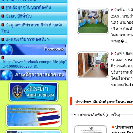
ฐานข้อมูลภูมิปัญญาท้องถิ่น
วันที่​ 4​ -​ 
2569​ : นายสำ
ข้อบัญญัติทั่วไป
นคร​ นายก​อง
ข้อมูลลานกีฬา สนามกีฬา ตำบลหิน
บริหาร​ส่วนต​ำ
โคน
โคน​ นายชาคร
แผนส่งเสริมการท่องเที่ยว
ทรงอ� ...
Facebook
วันที่ 3 สิ
: กองสาธาร
https://www.facebook.com/profile.php?
สิ่งแวดล้อม 
id=100006800290481
บริหารส่วนต
สาระดีๆจากศาลปกครอง
โคนได้ทำกา
หมอกควันกำจ
ข่าวประชาสัมพันธ์ (ภายในหน่วยง
ข่าวประชาสัมพันธ์ (ภายใน)
ประกาศการ