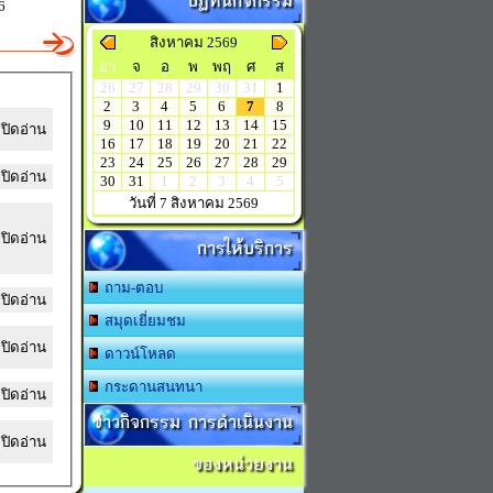
ปฏิทินกิจกรรม
66
สิงหาคม 2569
อา
จ
อ
พ
พฤ
ศ
ส
26
27
28
29
30
31
1
2
3
4
5
6
7
8
9
10
11
12
13
14
15
เปิดอ่าน
16
17
18
19
20
21
22
23
24
25
26
27
28
29
เปิดอ่าน
30
31
1
2
3
4
5
วันที่ 7 สิงหาคม 2569
เปิดอ่าน
การให้บริการ
ถาม-ตอบ
เปิดอ่าน
สมุดเยี่ยมชม
เปิดอ่าน
ดาวน์โหลด
กระดานสนทนา
เปิดอ่าน
ข่าวกิจกรรม การดำเนินงาน
เปิดอ่าน
ของหน่วยงาน