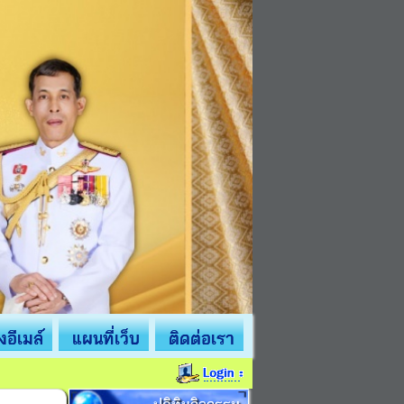
่งอีเมล์
แผนที่เว็บ
ติดต่อเรา