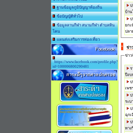
ป
ฐานข้อมูลภูมิปัญญาท้องถิ่น
ข้อบัญญัติทั่วไป
ป
ยกะท
ข้อมูลลานกีฬา สนามกีฬา ตำบลหิน
ปลาย
โคน
แผนส่งเสริมการท่องเที่ยว
Facebook
ข่า
ข่าวจ
https://www.facebook.com/profile.php?
id=100006800290481
ร
สาระดีๆจากศาลปกครอง
ปีงบ
ป
เพชร
ป
ระบา
ป
ฉุกเ
ป
ทางร