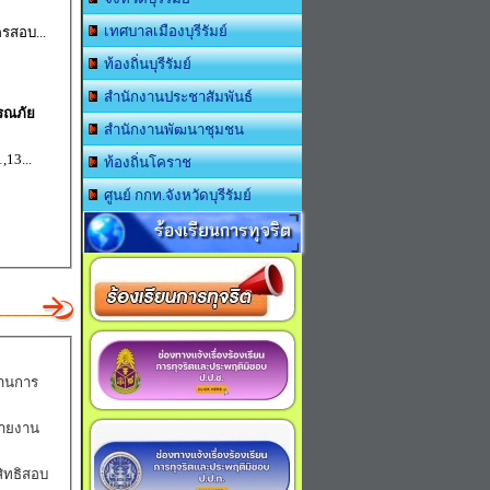
เทศบาลเมืองบุรีรัมย์
รสอบ...
ท้องถิ่นบุรีรัมย์
สำนักงานประชาสัมพันธ์
รณภัย
สำนักงานพัฒนาชุมชน
,13...
ท้องถิ่นโคราช
ศูนย์ กกท.จังหวัดบุรีรัมย์
ร้องเรียนการทุจริต
่านการ
สายงาน
ิทธิสอบ