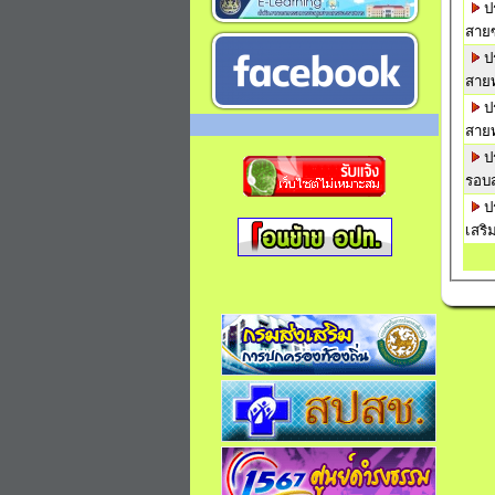
ป
สายซ
ป
สายท
ป
สายท
ป
รอบ
ป
เสริ