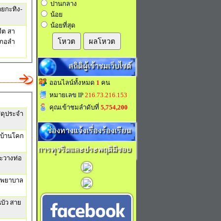
ปานกลาง
ยกะทิง-
น้อย
น้อยที่สุด
ีต สา
โหวต
ผลโหวต
เภอลำ
สถิติผู้เข้าชมเว็บไซต์
ออนไลน์ทั้งหมด
1
คน
หมายเลข IP
216.73.216.153
คุณเข้าชมลำดับที่
5,754,200
สดุประจำ
ช่องทางแจ้งเรื่องร้องเรียน
 บ้านโคก
การทุจริตและประพฤติมิชอบ
ะวางท่อ
ถพยาบาล
บัว สาย