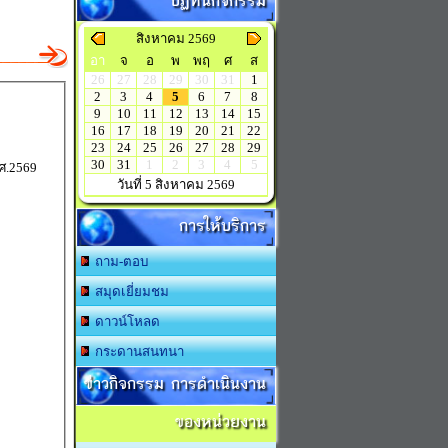
ปฏิทินกิจกรรม
สิงหาคม 2569
อา
จ
อ
พ
พฤ
ศ
ส
26
27
28
29
30
31
1
2
3
4
5
6
7
8
9
10
11
12
13
14
15
16
17
18
19
20
21
22
23
24
25
26
27
28
29
30
31
1
2
3
4
5
ศ.2569
วันที่ 5 สิงหาคม 2569
การให้บริการ
ถาม-ตอบ
สมุดเยี่ยมชม
ดาวน์โหลด
กระดานสนทนา
ข่าวกิจกรรม การดำเนินงาน
ของหน่วยงาน