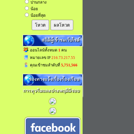
ปานกลาง
น้อย
น้อยที่สุด
โหวต
ผลโหวต
สถิติผู้เข้าชมเว็บไซต์
ออนไลน์ทั้งหมด
1
คน
หมายเลข IP
216.73.217.55
คุณเข้าชมลำดับที่
5,751,566
ช่องทางแจ้งเรื่องร้องเรียน
การทุจริตและประพฤติมิชอบ