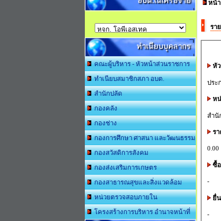
อบต.ในเครือข่าย
หน้
ราย
ทำเนียบบุคลากร
คณะผู้บริหาร - หัวหน้าส่วนราชการ
หัว
ทำเนียบสมาชิกสภา อบต.
ประก
สำนักปลัด
หน
กองคลัง
สำนั
กองช่าง
รา
กองการศึกษา ศาสนา และวัฒนธรรม
0.00
กองสวัสดิการสังคม
ซื
กองส่งเสริมการเกษตร
-
กองสาธารณสุขและสิ่งแวดล้อม
หน่วยตรวจสอบภายใน
ยื
โครงสร้างการบริหาร อำนาจหน้าที่
-