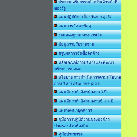
ประมวลจริยธรรมสำหรับเจ้าหน้าที่
ของรัฐ
แผนปฏิบัติการป้องกันการทุจริต
แผนการจัดหาพัสดุ
งบแสดงฐานะทางการเงิน
ข้อมูลรายรับรายจ่าย
สรุปผลการจัดซื้อจัดจ้าง
หลักเกณฑ์การบริหารและพัฒนา
ทรัพยากรบุคคล
นโยบาย การดำเนินการตามนโยบาย
การบริหารทรัพยากรบุคคล
แผนอัตรากำลังพนักงาน 3 ปี
แผนอัตรากำลังพนักงานจ้าง 4 ปี
แผนพัฒนาบุคลากร
คู่มือการปฏิบัติงานขององค์กร
ปกครองส่วนท้องถิ่น
คู่มือประชาชน