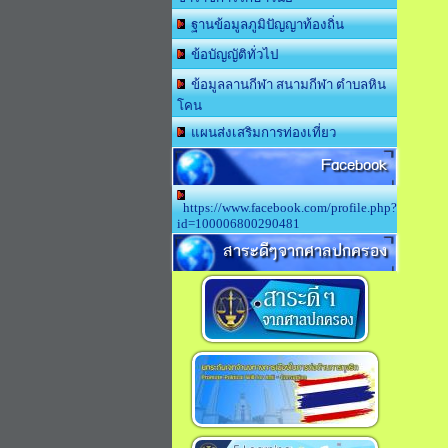
ฐานข้อมูลภูมิปัญญาท้องถิ่น
ข้อบัญญัติทั่วไป
ข้อมูลลานกีฬา สนามกีฬา ตำบลหิน
โคน
แผนส่งเสริมการท่องเที่ยว
Facebook
https://www.facebook.com/profile.php?
id=100006800290481
สาระดีๆจากศาลปกครอง